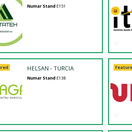
Numar Stand
E151
ured
HELSAN - TURCIA
Featur
Numar Stand
E138