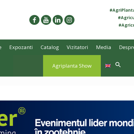
#AgriPlan
#Agricu
#Agricu
e
Expozanti
Catalog
Vizitatori
Media
Despr
Agriplanta Show