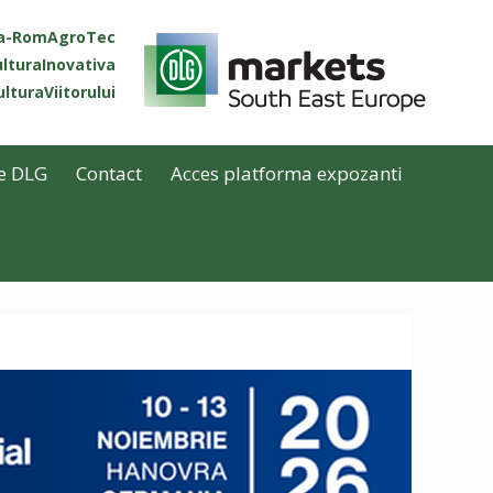
ta-RomAgroTec
lturaInovativa
lturaViitorului
e DLG
Contact
Acces platforma expozanti