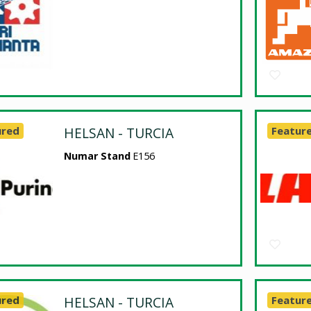
ured
HELSAN - TURCIA
Featur
Numar Stand
E156
ured
HELSAN - TURCIA
Featur