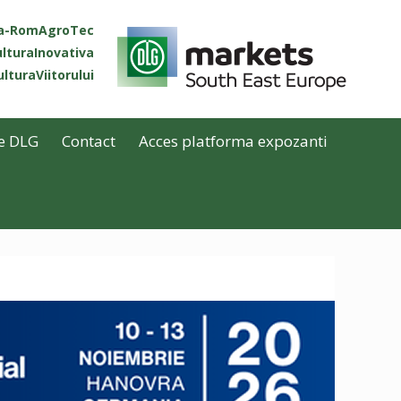
ta-RomAgroTec
lturaInovativa
lturaViitorului
e DLG
Contact
Acces platforma expozanti