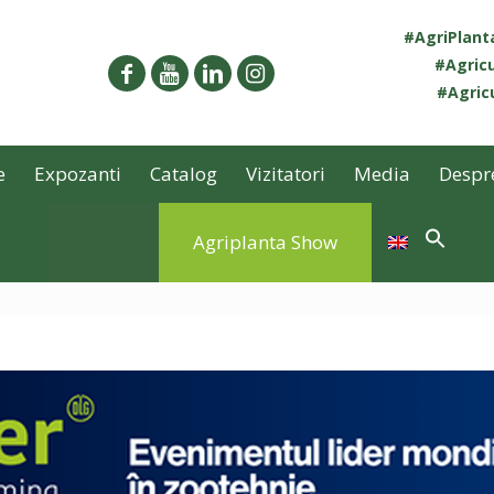
#AgriPlan
#Agricu
#Agricu
e
Expozanti
Catalog
Vizitatori
Media
Despr
Agriplanta Show