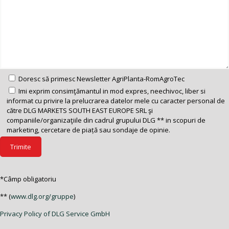
Doresc să primesc Newsletter AgriPlanta-RomAgroTec
Imi exprim consimţămantul in mod expres, neechivoc, liber si
informat cu privire la prelucrarea datelor mele cu caracter personal de
către DLG MARKETS SOUTH EAST EUROPE SRL şi
companiile/organizaţiile din cadrul grupului DLG ** in scopuri de
marketing, cercetare de piață sau sondaje de opinie.
*Câmp obligatoriu
** (
www.dlg.org/gruppe
)
Privacy Policy of DLG Service GmbH