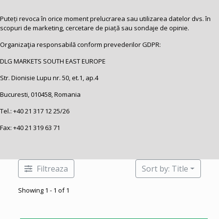
Puteți revoca în orice moment prelucrarea sau utilizarea datelor dvs. în
scopuri de marketing, cercetare de piață sau sondaje de opinie.
Organizaţia responsabilă conform prevederilor GDPR:
DLG MARKETS SOUTH EAST EUROPE
Str. Dionisie Lupu nr. 50, et.1, ap.4
Bucuresti, 010458, Romania
Tel.:
+40 21 317 12 25
/26
Fax: +40 21 319 63 71
Filtreaza
Sort by: Title
Showing 1 - 1 of 1