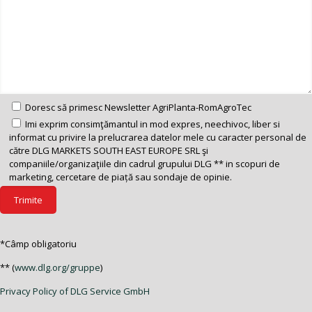
Doresc să primesc Newsletter AgriPlanta-RomAgroTec
Imi exprim consimţămantul in mod expres, neechivoc, liber si
informat cu privire la prelucrarea datelor mele cu caracter personal de
către DLG MARKETS SOUTH EAST EUROPE SRL şi
companiile/organizaţiile din cadrul grupului DLG ** in scopuri de
marketing, cercetare de piață sau sondaje de opinie.
*Câmp obligatoriu
** (
www.dlg.org/gruppe
)
Privacy Policy of DLG Service GmbH