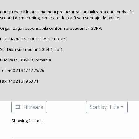
Puteți revoca în orice moment prelucrarea sau utilizarea datelor dvs. în
scopuri de marketing, cercetare de piață sau sondaje de opinie.
Organizaţia responsabilă conform prevederilor GDPR:
DLG MARKETS SOUTH EAST EUROPE
Str. Dionisie Lupu nr. 50, et.1, ap.4
Bucuresti, 010458, Romania
Tel.:
+40 21 317 12 25
/26
Fax: +40 21 319 63 71
Filtreaza
Sort by: Title
Showing 1 - 1 of 1