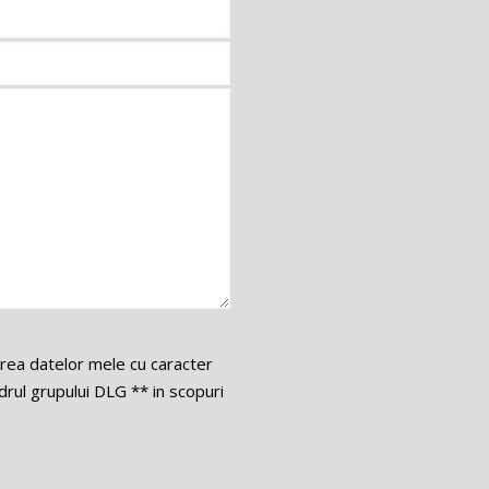
area datelor mele cu caracter
ul grupului DLG ** in scopuri