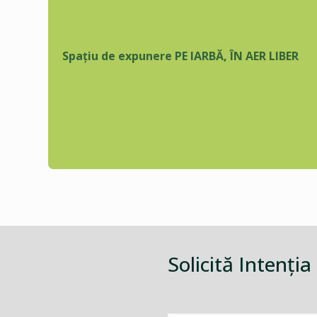
Spațiu de expunere PE IARBĂ, ÎN AER LIBER
Solicită Intenţia