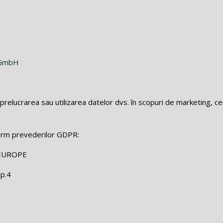
e GmbH
prelucrarea sau utilizarea datelor dvs. în scopuri de marketing, c
orm prevederilor GDPR:
EUROPE
ap.4