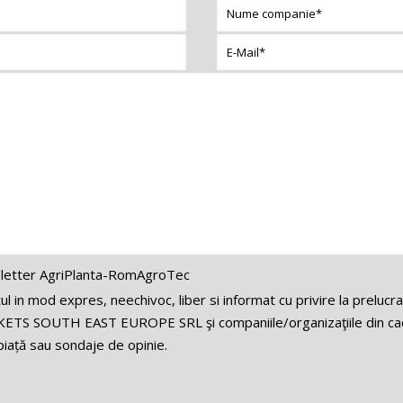
letter AgriPlanta-RomAgroTec
 in mod expres, neechivoc, liber si informat cu privire la prelucr
ETS SOUTH EAST EUROPE SRL şi companiile/organizaţiile din cadr
iață sau sondaje de opinie.