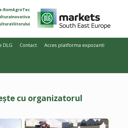
ta-RomAgroTec
lturaInovativa
lturaViitorului
e DLG
Contact
Acces platforma expozanti
ește cu organizatorul