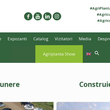
#AgriPlan
#Agricu
#Agricu
e
Expozanti
Catalog
Vizitatori
Media
Despr
Agriplanta Show
punere
Construi