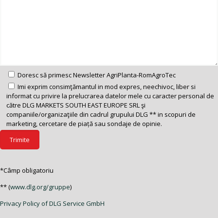
Doresc să primesc Newsletter AgriPlanta-RomAgroTec
Imi exprim consimţămantul in mod expres, neechivoc, liber si
informat cu privire la prelucrarea datelor mele cu caracter personal de
către DLG MARKETS SOUTH EAST EUROPE SRL şi
companiile/organizaţiile din cadrul grupului DLG ** in scopuri de
marketing, cercetare de piață sau sondaje de opinie.
*Câmp obligatoriu
** (
www.dlg.org/gruppe
)
Privacy Policy of DLG Service GmbH