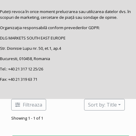
Puteți revoca în orice moment prelucrarea sau utilizarea datelor dvs. în
scopuri de marketing, cercetare de piață sau sondaje de opinie.
Organizaţia responsabilă conform prevederilor GDPR:
DLG MARKETS SOUTH EAST EUROPE
Str. Dionisie Lupu nr. 50, et.1, ap.4
Bucuresti, 010458, Romania
Tel.:
+40 21 317 12 25
/26
Fax: +40 21 319 63 71
Filtreaza
Sort by: Title
Showing 1 - 1 of 1