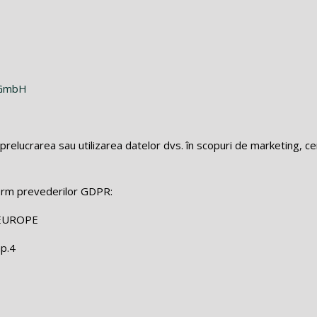
e GmbH
prelucrarea sau utilizarea datelor dvs. în scopuri de marketing, c
orm prevederilor GDPR:
EUROPE
ap.4