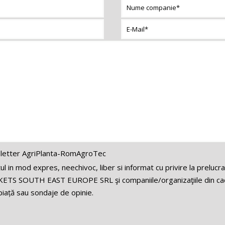
letter AgriPlanta-RomAgroTec
 in mod expres, neechivoc, liber si informat cu privire la prelucr
ETS SOUTH EAST EUROPE SRL şi companiile/organizaţiile din cadr
iață sau sondaje de opinie.