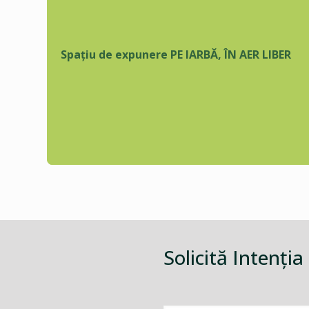
Spațiu de expunere PE IARBĂ, ÎN AER LIBER
Solicită Intenţia