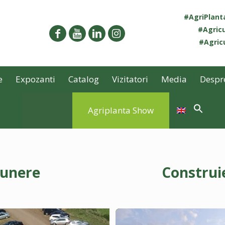
#AgriPlan
#Agricu
#Agricu
e
Expozanti
Catalog
Vizitatori
Media
Despr
Agriplanta Show
punere
Construi