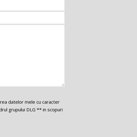
area datelor mele cu caracter
ul grupului DLG ** in scopuri