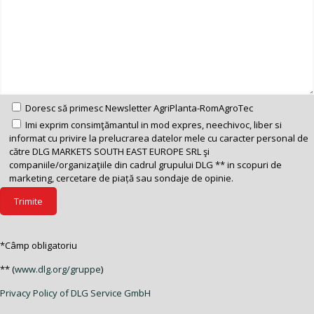
Doresc să primesc Newsletter AgriPlanta-RomAgroTec
Imi exprim consimţămantul in mod expres, neechivoc, liber si
informat cu privire la prelucrarea datelor mele cu caracter personal de
către DLG MARKETS SOUTH EAST EUROPE SRL şi
companiile/organizaţiile din cadrul grupului DLG ** in scopuri de
marketing, cercetare de piață sau sondaje de opinie.
*Câmp obligatoriu
** (
www.dlg.org/gruppe
)
Privacy Policy of DLG Service GmbH