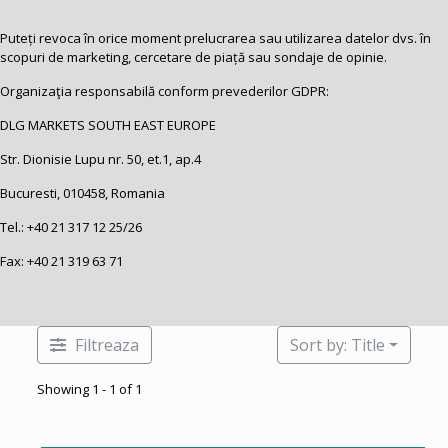
Puteți revoca în orice moment prelucrarea sau utilizarea datelor dvs. în
scopuri de marketing, cercetare de piață sau sondaje de opinie.
Organizaţia responsabilă conform prevederilor GDPR:
DLG MARKETS SOUTH EAST EUROPE
Str. Dionisie Lupu nr. 50, et.1, ap.4
Bucuresti, 010458, Romania
Tel.:
+40 21 317 12 25
/26
Fax: +40 21 319 63 71
Filtreaza
Sort by: Title
Showing 1 - 1 of 1