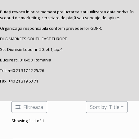
Puteți revoca în orice moment prelucrarea sau utilizarea datelor dvs. în
scopuri de marketing, cercetare de piață sau sondaje de opinie.
Organizaţia responsabilă conform prevederilor GDPR:
DLG MARKETS SOUTH EAST EUROPE
Str. Dionisie Lupu nr. 50, et.1, ap.4
Bucuresti, 010458, Romania
Tel.:
+40 21 317 12 25
/26
Fax: +40 21 319 63 71
Filtreaza
Sort by: Title
Showing 1 - 1 of 1