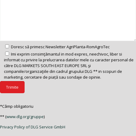
Doresc să primesc Newsletter AgriPlanta-RomAgroTec
Imi exprim consimţămantul in mod expres, neechivoc, liber si
informat cu privire la prelucrarea datelor mele cu caracter personal de
către DLG MARKETS SOUTH EAST EUROPE SRL şi
companiile/organizaţiile din cadrul grupului DLG ** in scopuri de
marketing, cercetare de piață sau sondaje de opinie.
*Câmp obligatoriu
** (
www.dlg.org/gruppe
)
Privacy Policy of DLG Service GmbH