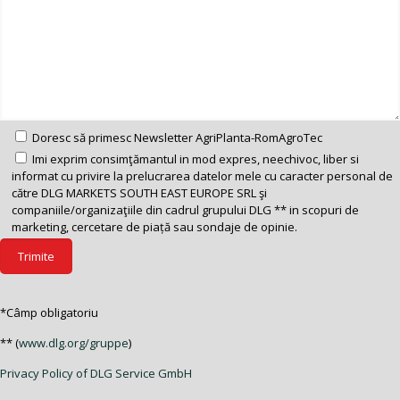
Doresc să primesc Newsletter AgriPlanta-RomAgroTec
Imi exprim consimţămantul in mod expres, neechivoc, liber si
informat cu privire la prelucrarea datelor mele cu caracter personal de
către DLG MARKETS SOUTH EAST EUROPE SRL şi
companiile/organizaţiile din cadrul grupului DLG ** in scopuri de
marketing, cercetare de piață sau sondaje de opinie.
*Câmp obligatoriu
** (
www.dlg.org/gruppe
)
Privacy Policy of DLG Service GmbH