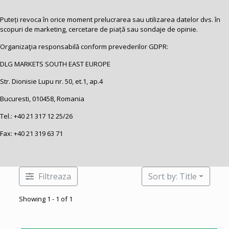
Puteți revoca în orice moment prelucrarea sau utilizarea datelor dvs. în
scopuri de marketing, cercetare de piață sau sondaje de opinie.
Organizaţia responsabilă conform prevederilor GDPR:
DLG MARKETS SOUTH EAST EUROPE
Str. Dionisie Lupu nr. 50, et.1, ap.4
Bucuresti, 010458, Romania
Tel.:
+40 21 317 12 25
/26
Fax: +40 21 319 63 71
Filtreaza
Sort by: Title
Showing 1 - 1 of 1