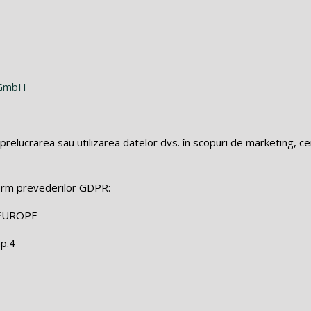
e GmbH
prelucrarea sau utilizarea datelor dvs. în scopuri de marketing, c
orm prevederilor GDPR:
EUROPE
ap.4