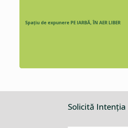
Spațiu de expunere PE IARBĂ, ÎN AER LIBER
Solicită Intenţia