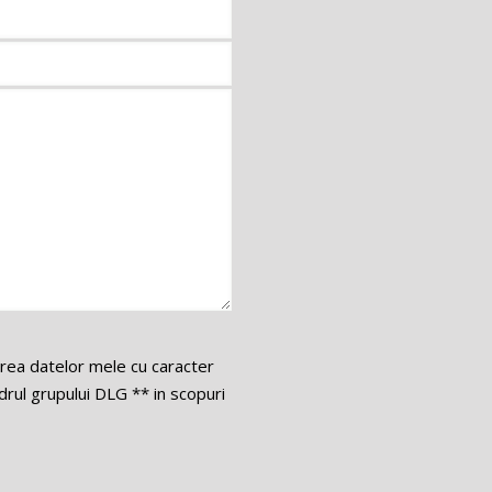
area datelor mele cu caracter
ul grupului DLG ** in scopuri