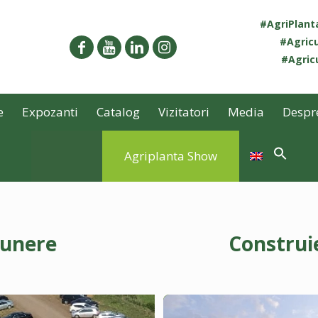
#AgriPlan
#Agricu
#Agricu
e
Expozanti
Catalog
Vizitatori
Media
Despr
Agriplanta Show
punere
Construi