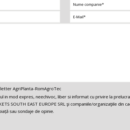
letter AgriPlanta-RomAgroTec
 in mod expres, neechivoc, liber si informat cu privire la prelucr
ETS SOUTH EAST EUROPE SRL şi companiile/organizaţiile din cadr
iață sau sondaje de opinie.