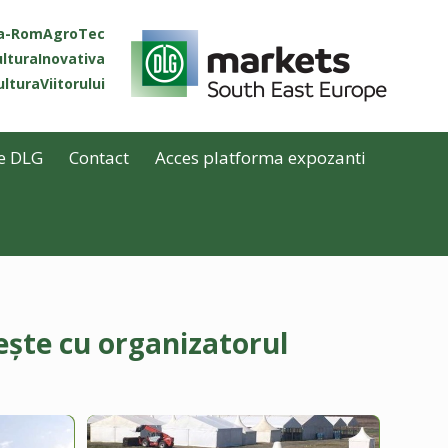
ta-RomAgroTec
lturaInovativa
lturaViitorului
e DLG
Contact
Acces platforma expozanti
ește cu organizatorul