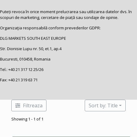
Puteți revoca în orice moment prelucrarea sau utilizarea datelor dvs. în
scopuri de marketing, cercetare de piață sau sondaje de opinie.
Organizaţia responsabilă conform prevederilor GDPR:
DLG MARKETS SOUTH EAST EUROPE
Str. Dionisie Lupu nr. 50, et.1, ap.4
Bucuresti, 010458, Romania
Tel.:
+40 21 317 12 25
/26
Fax: +40 21 319 63 71
Filtreaza
Sort by: Title
Showing 1 - 1 of 1