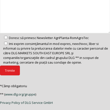
Doresc să primesc Newsletter AgriPlanta-RomAgroTec
Imi exprim consimţămantul in mod expres, neechivoc, liber si
informat cu privire la prelucrarea datelor mele cu caracter personal de
către DLG MARKETS SOUTH EAST EUROPE SRL şi
companiile/organizaţiile din cadrul grupului DLG ** in scopuri de
marketing, cercetare de piață sau sondaje de opinie.
*Câmp obligatoriu
** (
www.dlg.org/gruppe
)
Privacy Policy of DLG Service GmbH