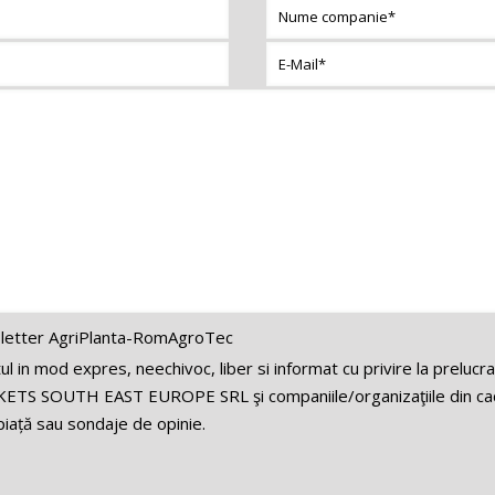
letter AgriPlanta-RomAgroTec
 in mod expres, neechivoc, liber si informat cu privire la prelucr
ETS SOUTH EAST EUROPE SRL şi companiile/organizaţiile din cadr
iață sau sondaje de opinie.