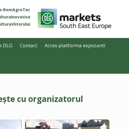
ta-RomAgroTec
lturaInovativa
lturaViitorului
e DLG
Contact
Acces platforma expozanti
ește cu organizatorul