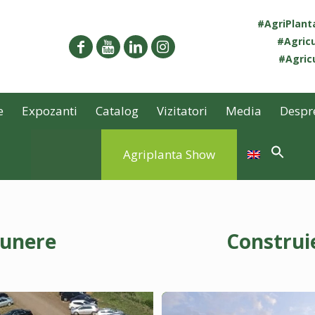
#AgriPlan
#Agricu
#Agricu
e
Expozanti
Catalog
Vizitatori
Media
Despr
Agriplanta Show
punere
Construi