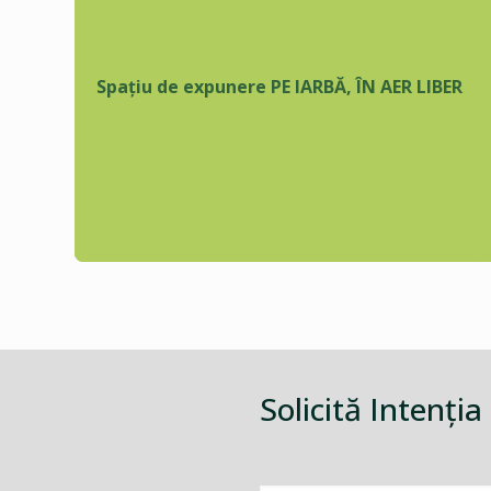
Spațiu de expunere PE IARBĂ, ÎN AER LIBER
Solicită Intenţia