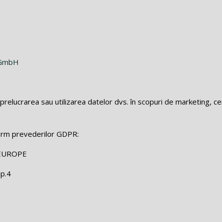
e GmbH
prelucrarea sau utilizarea datelor dvs. în scopuri de marketing, c
orm prevederilor GDPR:
EUROPE
ap.4