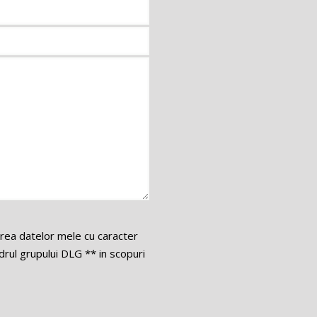
area datelor mele cu caracter
ul grupului DLG ** in scopuri