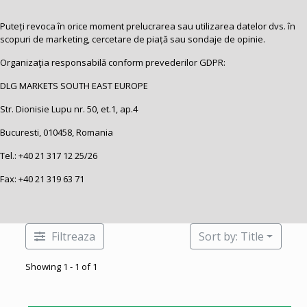
Puteți revoca în orice moment prelucrarea sau utilizarea datelor dvs. în
scopuri de marketing, cercetare de piață sau sondaje de opinie.
Organizaţia responsabilă conform prevederilor GDPR:
DLG MARKETS SOUTH EAST EUROPE
Str. Dionisie Lupu nr. 50, et.1, ap.4
Bucuresti, 010458, Romania
Tel.:
+40 21 317 12 25
/26
Fax: +40 21 319 63 71
Filtreaza
Sort by: Title
Showing 1 - 1 of 1