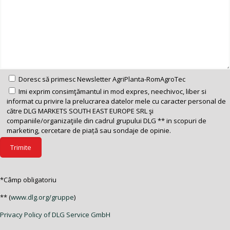
Doresc să primesc Newsletter AgriPlanta-RomAgroTec
Imi exprim consimţămantul in mod expres, neechivoc, liber si
informat cu privire la prelucrarea datelor mele cu caracter personal de
către DLG MARKETS SOUTH EAST EUROPE SRL şi
companiile/organizaţiile din cadrul grupului DLG ** in scopuri de
marketing, cercetare de piață sau sondaje de opinie.
*Câmp obligatoriu
** (
www.dlg.org/gruppe
)
Privacy Policy of DLG Service GmbH