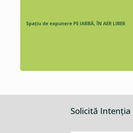
Spațiu de expunere PE IARBĂ, ÎN AER LIBER
Solicită Intenţia