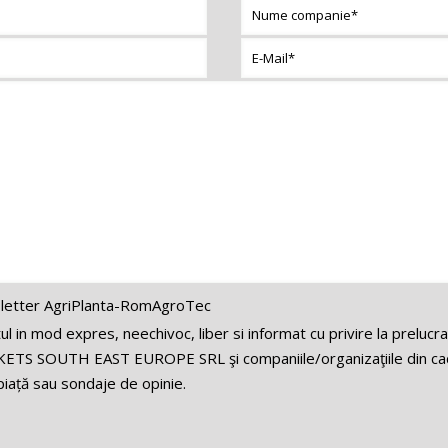
letter AgriPlanta-RomAgroTec
 in mod expres, neechivoc, liber si informat cu privire la prelucr
ETS SOUTH EAST EUROPE SRL şi companiile/organizaţiile din cadr
iață sau sondaje de opinie.