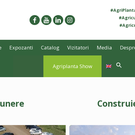
#AgriPlan
#Agricu
#Agricu
e
Expozanti
Catalog
Vizitatori
Media
Despr
Agriplanta Show
punere
Construi