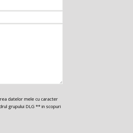
area datelor mele cu caracter
ul grupului DLG ** in scopuri