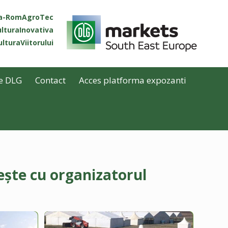
ta-RomAgroTec
lturaInovativa
lturaViitorului
e DLG
Contact
Acces platforma expozanti
ește cu organizatorul