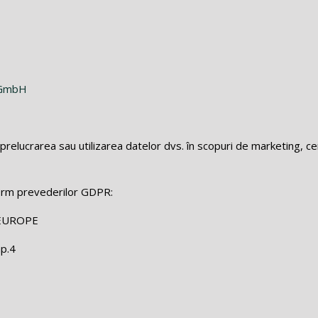
e GmbH
prelucrarea sau utilizarea datelor dvs. în scopuri de marketing, c
orm prevederilor GDPR:
EUROPE
ap.4