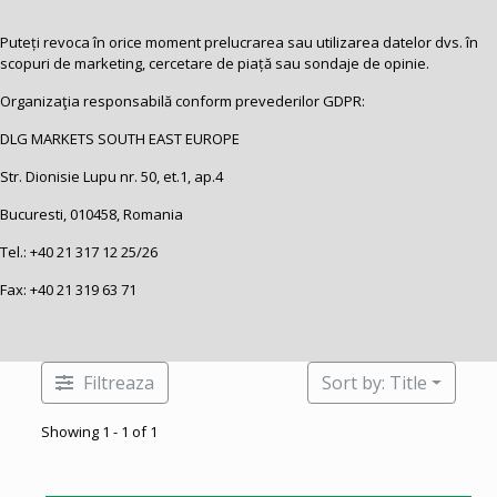
Puteți revoca în orice moment prelucrarea sau utilizarea datelor dvs. în
scopuri de marketing, cercetare de piață sau sondaje de opinie.
Organizaţia responsabilă conform prevederilor GDPR:
DLG MARKETS SOUTH EAST EUROPE
Str. Dionisie Lupu nr. 50, et.1, ap.4
Bucuresti, 010458, Romania
Tel.:
+40 21 317 12 25
/26
Fax: +40 21 319 63 71
Filtreaza
Sort by: Title
Showing 1 - 1 of 1