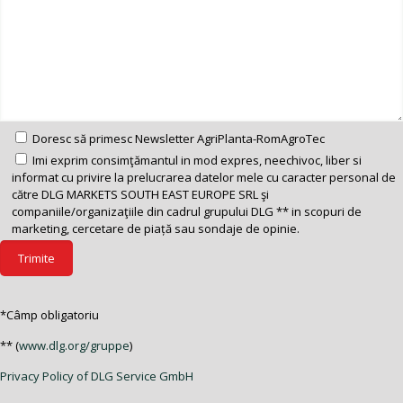
Doresc să primesc Newsletter AgriPlanta-RomAgroTec
Imi exprim consimţămantul in mod expres, neechivoc, liber si
informat cu privire la prelucrarea datelor mele cu caracter personal de
către DLG MARKETS SOUTH EAST EUROPE SRL şi
companiile/organizaţiile din cadrul grupului DLG ** in scopuri de
marketing, cercetare de piață sau sondaje de opinie.
*Câmp obligatoriu
** (
www.dlg.org/gruppe
)
Privacy Policy of DLG Service GmbH