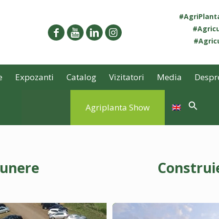
#AgriPlan
#Agricu
#Agricu
e
Expozanti
Catalog
Vizitatori
Media
Despr
Agriplanta Show
punere
Construi