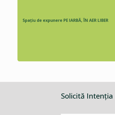
Spațiu de expunere PE IARBĂ, ÎN AER LIBER
Solicită Intenţia