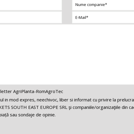
letter AgriPlanta-RomAgroTec
 in mod expres, neechivoc, liber si informat cu privire la prelucr
ETS SOUTH EAST EUROPE SRL şi companiile/organizaţiile din cadr
iață sau sondaje de opinie.