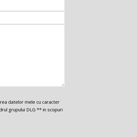
area datelor mele cu caracter
ul grupului DLG ** in scopuri