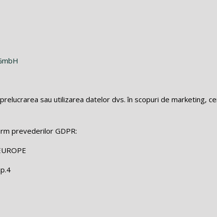
e GmbH
prelucrarea sau utilizarea datelor dvs. în scopuri de marketing, c
orm prevederilor GDPR:
EUROPE
ap.4