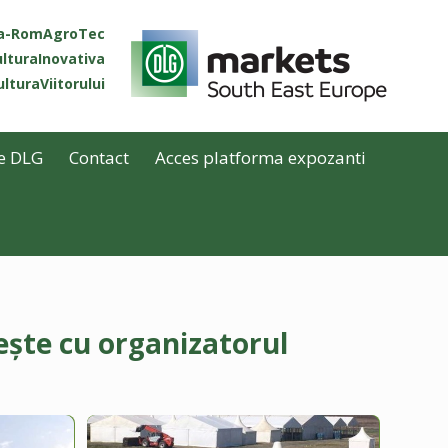
ta-RomAgroTec
lturaInovativa
lturaViitorului
e DLG
Contact
Acces platforma expozanti
ește cu organizatorul