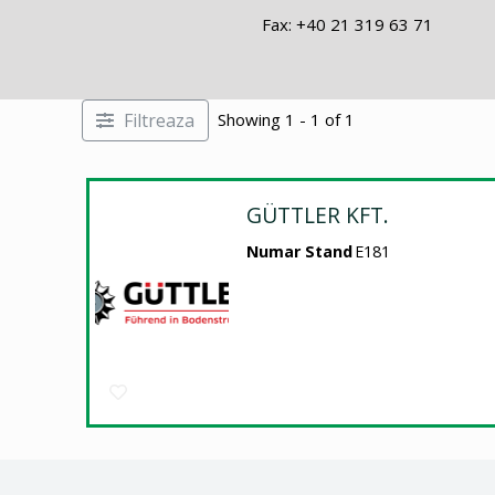
Fax: +40 21 319 63 71
Filtreaza
Showing 1 - 1 of 1
GÜTTLER KFT.
Numar Stand
E181