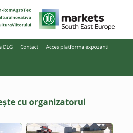
ta-RomAgroTec
lturaInovativa
lturaViitorului
e DLG
Contact
Acces platforma expozanti
ește cu organizatorul