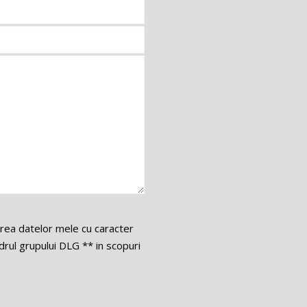
area datelor mele cu caracter
ul grupului DLG ** in scopuri