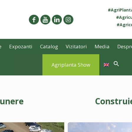
#AgriPlan
#Agricu
#Agricu
e
Expozanti
Catalog
Vizitatori
Media
Despr
Agriplanta Show
punere
Construi