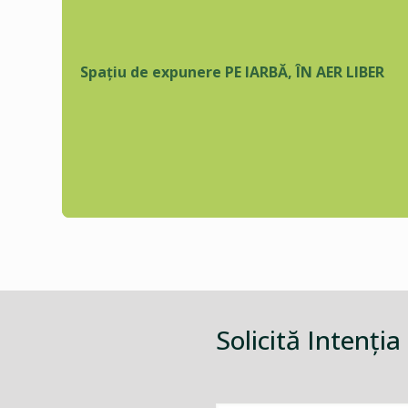
Spațiu de expunere PE IARBĂ, ÎN AER LIBER
Solicită Intenţia