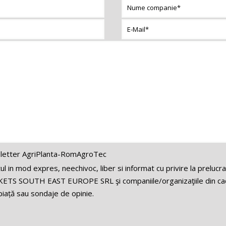
letter AgriPlanta-RomAgroTec
 in mod expres, neechivoc, liber si informat cu privire la prelucr
ETS SOUTH EAST EUROPE SRL şi companiile/organizaţiile din cadr
iață sau sondaje de opinie.