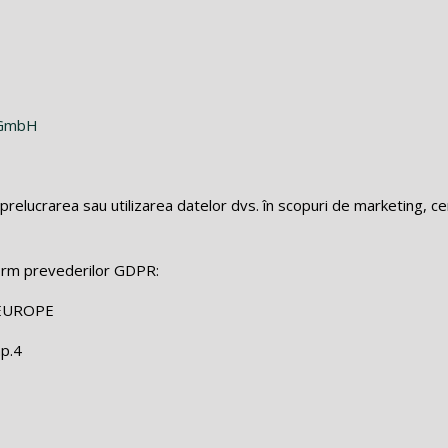
e GmbH
prelucrarea sau utilizarea datelor dvs. în scopuri de marketing, c
orm prevederilor GDPR:
EUROPE
ap.4