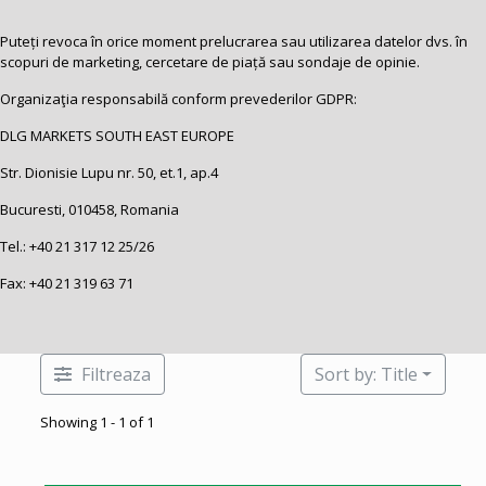
Puteți revoca în orice moment prelucrarea sau utilizarea datelor dvs. în
scopuri de marketing, cercetare de piață sau sondaje de opinie.
Organizaţia responsabilă conform prevederilor GDPR:
DLG MARKETS SOUTH EAST EUROPE
Str. Dionisie Lupu nr. 50, et.1, ap.4
Bucuresti, 010458, Romania
Tel.:
+40 21 317 12 25
/26
Fax: +40 21 319 63 71
Filtreaza
Sort by: Title
Showing 1 - 1 of 1