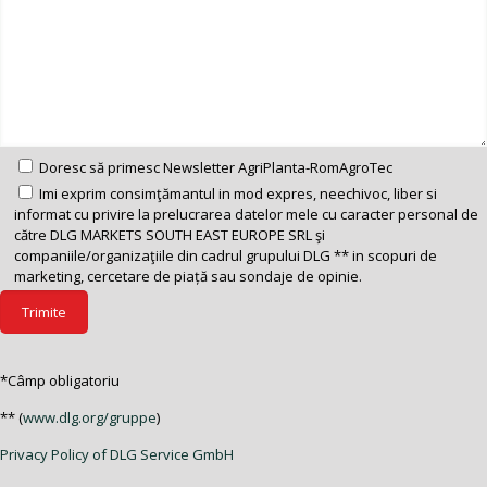
Doresc să primesc Newsletter AgriPlanta-RomAgroTec
Imi exprim consimţămantul in mod expres, neechivoc, liber si
informat cu privire la prelucrarea datelor mele cu caracter personal de
către DLG MARKETS SOUTH EAST EUROPE SRL şi
companiile/organizaţiile din cadrul grupului DLG ** in scopuri de
marketing, cercetare de piață sau sondaje de opinie.
*Câmp obligatoriu
** (
www.dlg.org/gruppe
)
Privacy Policy of DLG Service GmbH