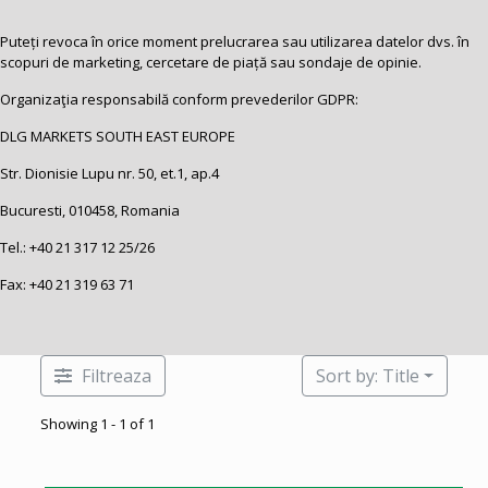
Puteți revoca în orice moment prelucrarea sau utilizarea datelor dvs. în
scopuri de marketing, cercetare de piață sau sondaje de opinie.
Organizaţia responsabilă conform prevederilor GDPR:
DLG MARKETS SOUTH EAST EUROPE
Str. Dionisie Lupu nr. 50, et.1, ap.4
Bucuresti, 010458, Romania
Tel.:
+40 21 317 12 25
/26
Fax: +40 21 319 63 71
Filtreaza
Sort by: Title
Showing 1 - 1 of 1