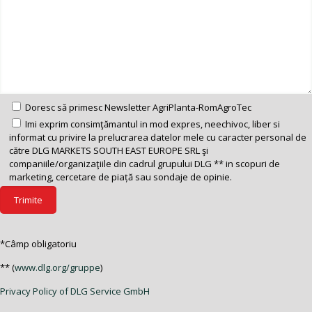
Doresc să primesc Newsletter AgriPlanta-RomAgroTec
Imi exprim consimţămantul in mod expres, neechivoc, liber si
informat cu privire la prelucrarea datelor mele cu caracter personal de
către DLG MARKETS SOUTH EAST EUROPE SRL şi
companiile/organizaţiile din cadrul grupului DLG ** in scopuri de
marketing, cercetare de piață sau sondaje de opinie.
*Câmp obligatoriu
** (
www.dlg.org/gruppe
)
Privacy Policy of DLG Service GmbH