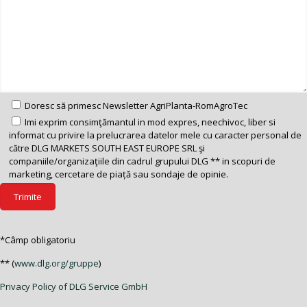
Doresc să primesc Newsletter AgriPlanta-RomAgroTec
Imi exprim consimţămantul in mod expres, neechivoc, liber si
informat cu privire la prelucrarea datelor mele cu caracter personal de
către DLG MARKETS SOUTH EAST EUROPE SRL şi
companiile/organizaţiile din cadrul grupului DLG ** in scopuri de
marketing, cercetare de piață sau sondaje de opinie.
*Câmp obligatoriu
** (
www.dlg.org/gruppe
)
Privacy Policy of DLG Service GmbH