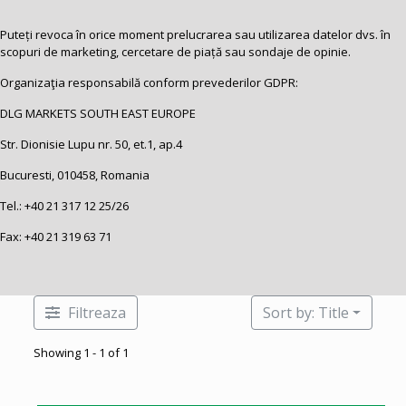
Puteți revoca în orice moment prelucrarea sau utilizarea datelor dvs. în
scopuri de marketing, cercetare de piață sau sondaje de opinie.
Organizaţia responsabilă conform prevederilor GDPR:
DLG MARKETS SOUTH EAST EUROPE
Str. Dionisie Lupu nr. 50, et.1, ap.4
Bucuresti, 010458, Romania
Tel.:
+40 21 317 12 25
/26
Fax: +40 21 319 63 71
Filtreaza
Sort by: Title
Showing 1 - 1 of 1