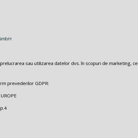
e GmbH
prelucrarea sau utilizarea datelor dvs. în scopuri de marketing, c
orm prevederilor GDPR:
EUROPE
ap.4