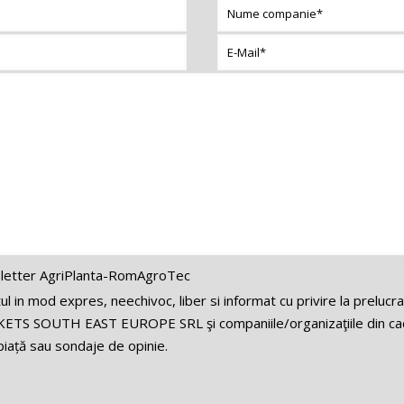
letter AgriPlanta-RomAgroTec
 in mod expres, neechivoc, liber si informat cu privire la prelucr
ETS SOUTH EAST EUROPE SRL şi companiile/organizaţiile din cadr
iață sau sondaje de opinie.