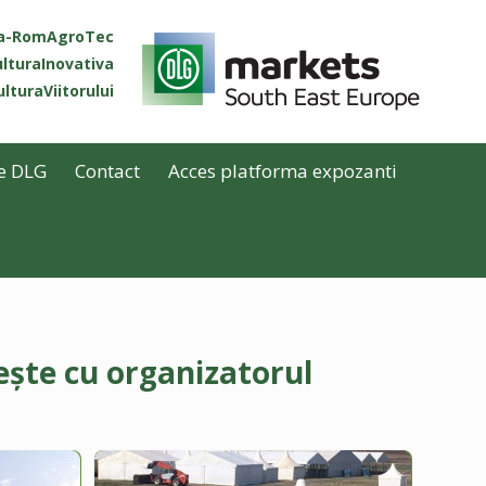
ta-RomAgroTec
lturaInovativa
lturaViitorului
e DLG
Contact
Acces platforma expozanti
ește cu organizatorul