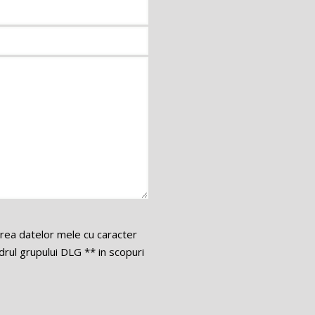
area datelor mele cu caracter
ul grupului DLG ** in scopuri