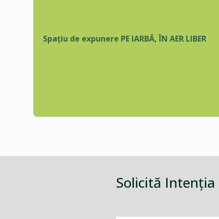
Spațiu de expunere PE IARBĂ, ÎN AER LIBER
Solicită Intenţia