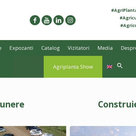
#AgriPlan
#Agricu
#Agricu
e
Expozanti
Catalog
Vizitatori
Media
Despr
Agriplanta Show
punere
Construi