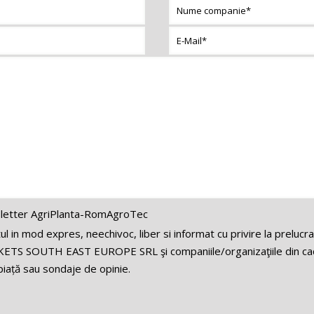
letter AgriPlanta-RomAgroTec
 in mod expres, neechivoc, liber si informat cu privire la prelucr
ETS SOUTH EAST EUROPE SRL şi companiile/organizaţiile din cadr
iață sau sondaje de opinie.