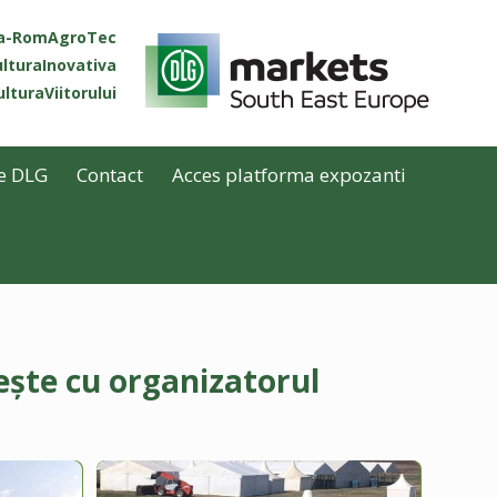
ta-RomAgroTec
lturaInovativa
lturaViitorului
e DLG
Contact
Acces platforma expozanti
ește cu organizatorul