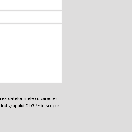
area datelor mele cu caracter
ul grupului DLG ** in scopuri