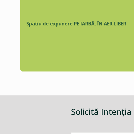
Spațiu de expunere PE IARBĂ, ÎN AER LIBER
Solicită Intenţia