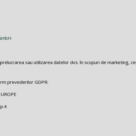
e GmbH
prelucrarea sau utilizarea datelor dvs. în scopuri de marketing, c
orm prevederilor GDPR:
EUROPE
ap.4