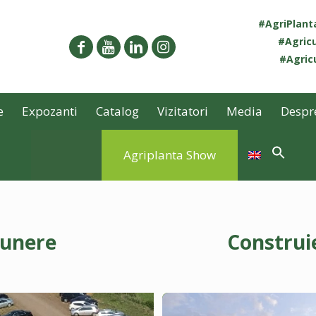
#AgriPlan
#Agricu
#Agricu
e
Expozanti
Catalog
Vizitatori
Media
Despr
Agriplanta Show
punere
Construi