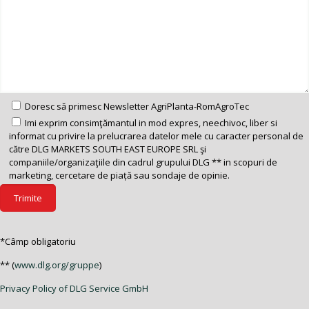
Doresc să primesc Newsletter AgriPlanta-RomAgroTec
Imi exprim consimţămantul in mod expres, neechivoc, liber si
informat cu privire la prelucrarea datelor mele cu caracter personal de
către DLG MARKETS SOUTH EAST EUROPE SRL şi
companiile/organizaţiile din cadrul grupului DLG ** in scopuri de
marketing, cercetare de piață sau sondaje de opinie.
*Câmp obligatoriu
** (
www.dlg.org/gruppe
)
Privacy Policy of DLG Service GmbH