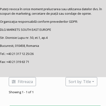
Puteți revoca în orice moment prelucrarea sau utilizarea datelor dvs. în
scopuri de marketing, cercetare de piață sau sondaje de opinie.
Organizaţia responsabilă conform prevederilor GDPR:
DLG MARKETS SOUTH EAST EUROPE
Str. Dionisie Lupu nr. 50, et.1, ap.4
Bucuresti, 010458, Romania
Tel.:
+40 21 317 12 25
/26
Fax: +40 21 319 63 71
Filtreaza
Sort by: Title
Showing 1 - 1 of 1