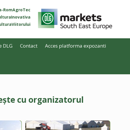
ta-RomAgroTec
lturaInovativa
lturaViitorului
e DLG
Contact
Acces platforma expozanti
ește cu organizatorul