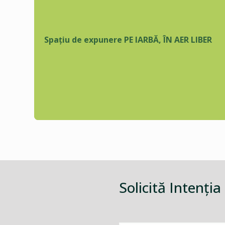
Spațiu de expunere PE IARBĂ, ÎN AER LIBER
Solicită Intenţia