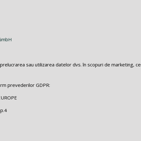
e GmbH
prelucrarea sau utilizarea datelor dvs. în scopuri de marketing, c
orm prevederilor GDPR:
EUROPE
ap.4