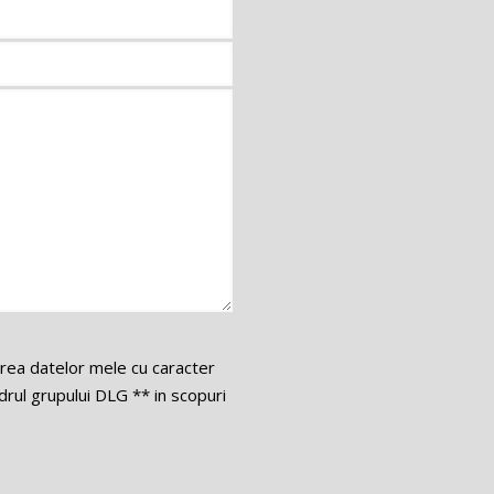
area datelor mele cu caracter
ul grupului DLG ** in scopuri