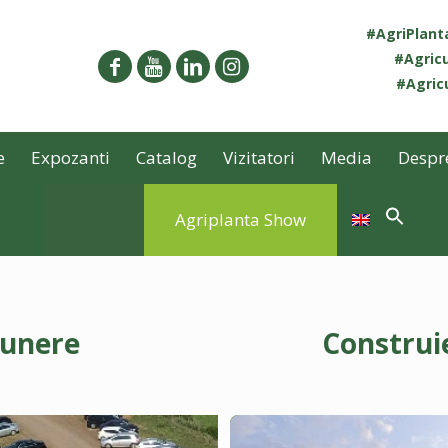
#AgriPlan
#Agricu
#Agricu
e
Expozanti
Catalog
Vizitatori
Media
Despr
Agriplanta Show
punere
Construi