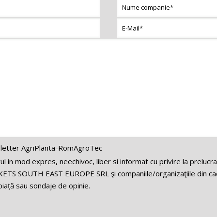
letter AgriPlanta-RomAgroTec
 in mod expres, neechivoc, liber si informat cu privire la prelucr
ETS SOUTH EAST EUROPE SRL şi companiile/organizaţiile din cadr
iață sau sondaje de opinie.