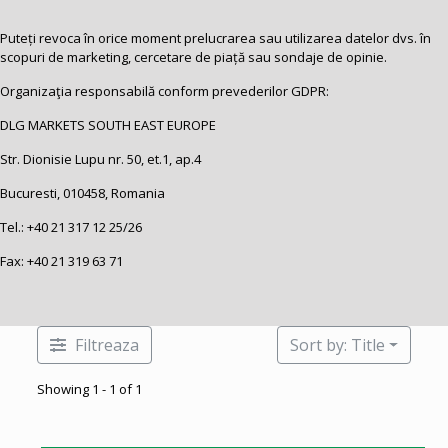
Puteți revoca în orice moment prelucrarea sau utilizarea datelor dvs. în
scopuri de marketing, cercetare de piață sau sondaje de opinie.
Organizaţia responsabilă conform prevederilor GDPR:
DLG MARKETS SOUTH EAST EUROPE
Str. Dionisie Lupu nr. 50, et.1, ap.4
Bucuresti, 010458, Romania
Tel.:
+40 21 317 12 25
/26
Fax: +40 21 319 63 71
Filtreaza
Sort by: Title
Showing 1 - 1 of 1