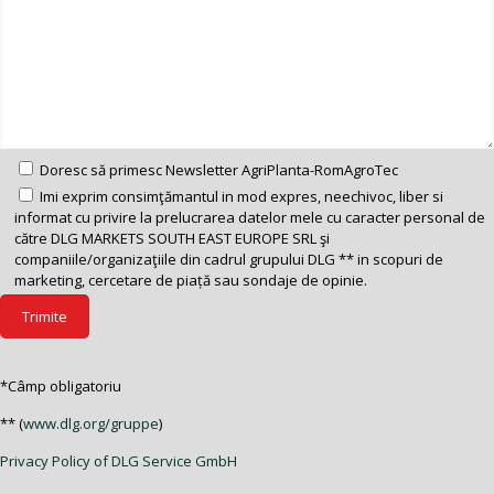
Doresc să primesc Newsletter AgriPlanta-RomAgroTec
Imi exprim consimţămantul in mod expres, neechivoc, liber si
informat cu privire la prelucrarea datelor mele cu caracter personal de
către DLG MARKETS SOUTH EAST EUROPE SRL şi
companiile/organizaţiile din cadrul grupului DLG ** in scopuri de
marketing, cercetare de piață sau sondaje de opinie.
*Câmp obligatoriu
** (
www.dlg.org/gruppe
)
Privacy Policy of DLG Service GmbH