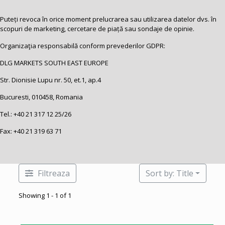
Puteți revoca în orice moment prelucrarea sau utilizarea datelor dvs. în
scopuri de marketing, cercetare de piață sau sondaje de opinie.
Organizaţia responsabilă conform prevederilor GDPR:
DLG MARKETS SOUTH EAST EUROPE
Str. Dionisie Lupu nr. 50, et.1, ap.4
Bucuresti, 010458, Romania
Tel.:
+40 21 317 12 25
/26
Fax: +40 21 319 63 71
Filtreaza
Sort by: Title
Showing 1 - 1 of 1