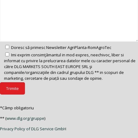
Doresc să primesc Newsletter AgriPlanta-RomAgroTec
Imi exprim consimţămantul in mod expres, neechivoc, liber si
informat cu privire la prelucrarea datelor mele cu caracter personal de
către DLG MARKETS SOUTH EAST EUROPE SRL şi
companiile/organizaţiile din cadrul grupului DLG ** in scopuri de
marketing, cercetare de piață sau sondaje de opinie.
*Câmp obligatoriu
** (
www.dlg.org/gruppe
)
Privacy Policy of DLG Service GmbH