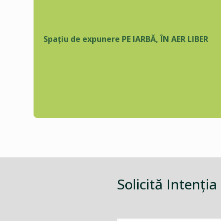
Spațiu de expunere PE IARBĂ, ÎN AER LIBER
Solicită Intenţia