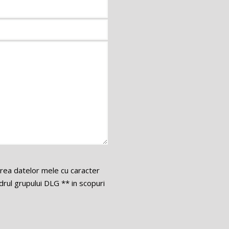
area datelor mele cu caracter
ul grupului DLG ** in scopuri