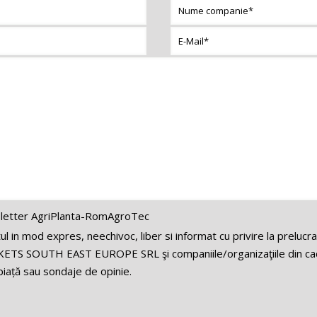
letter AgriPlanta-RomAgroTec
 in mod expres, neechivoc, liber si informat cu privire la prelucr
ETS SOUTH EAST EUROPE SRL şi companiile/organizaţiile din cadr
iață sau sondaje de opinie.