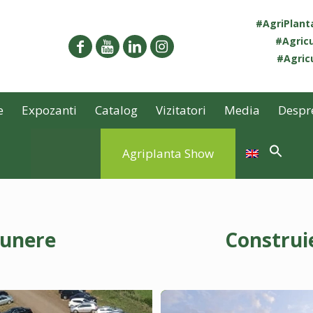
#AgriPlan
#Agricu
#Agricu
e
Expozanti
Catalog
Vizitatori
Media
Despr
Agriplanta Show
punere
Construi