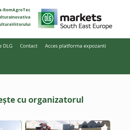
ta-RomAgroTec
lturaInovativa
lturaViitorului
e DLG
Contact
Acces platforma expozanti
ește cu organizatorul