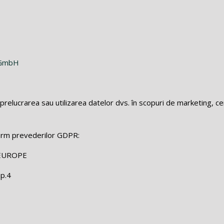
e GmbH
prelucrarea sau utilizarea datelor dvs. în scopuri de marketing, c
orm prevederilor GDPR:
EUROPE
ap.4