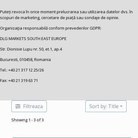
Puteți revoca în orice moment prelucrarea sau utilizarea datelor dvs. în
scopuri de marketing, cercetare de piață sau sondaje de opinie.
Organizaţia responsabilă conform prevederilor GDPR:
DLG MARKETS SOUTH EAST EUROPE
Str. Dionisie Lupu nr. 50, et.1, ap.4
Bucuresti, 010458, Romania
Tel.:
+40 21 317 12 25
/26
Fax: +40 21 319 63 71
Filtreaza
Sort by: Title
Showing 1 - 3 of 3