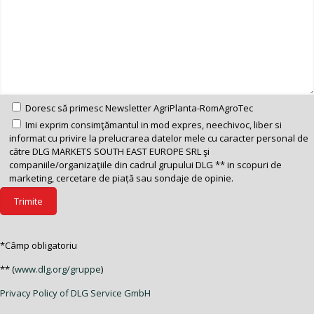
Doresc să primesc Newsletter AgriPlanta-RomAgroTec
Imi exprim consimţămantul in mod expres, neechivoc, liber si
informat cu privire la prelucrarea datelor mele cu caracter personal de
către DLG MARKETS SOUTH EAST EUROPE SRL şi
companiile/organizaţiile din cadrul grupului DLG ** in scopuri de
marketing, cercetare de piață sau sondaje de opinie.
*Câmp obligatoriu
** (
www.dlg.org/gruppe
)
Privacy Policy of DLG Service GmbH