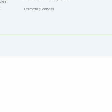
ulea
a
Termeni și condiții