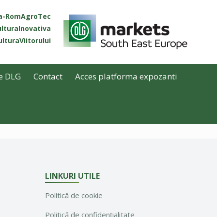
ta-RomAgroTec
lturaInovativa
lturaViitorului
e DLG
Contact
Acces platforma expozanti
LINKURI UTILE
Politică de cookie
Politică de confidențialitate