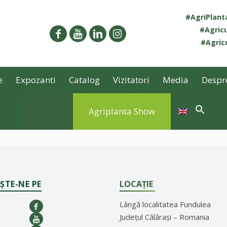
#AgriPlan
#Agricu
#Agricu
e
Expozanti
Catalog
Vizitatori
Media
Despr
Agriplanta Show
ȘTE-NE PE
LOCAȚIE
Lângă localitatea Fundulea
Județul Călărași – Romania