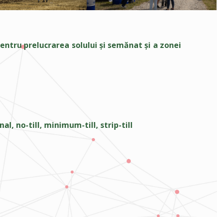
pentru prelucrarea solului și semănat și a zonei
al, no-till, minimum-till, strip-till