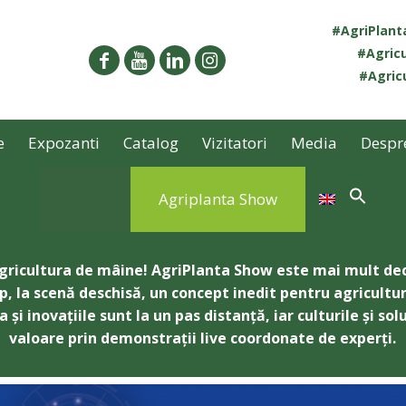
#AgriPlan
#Agricu
#Agricu
e
Expozanti
Catalog
Vizitatori
Media
Despr
Agriplanta Show
 agricultura de mâine! AgriPlanta Show este mai mult d
 la scenă deschisă, un concept inedit pentru agricultu
 inovațiile sunt la un pas distanță, iar culturile și solu
valoare prin demonstrații live coordonate de experți.