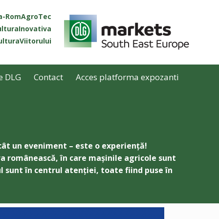
ta-RomAgroTec
lturaInovativa
lturaViitorului
e DLG
Contact
Acces platforma expozanti
ecât un eveniment – este o experiență!
ra românească, în care mașinile agricole sunt
l sunt în centrul atenției, toate fiind puse în