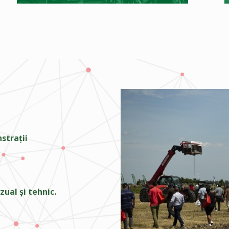
strații
zual și tehnic.