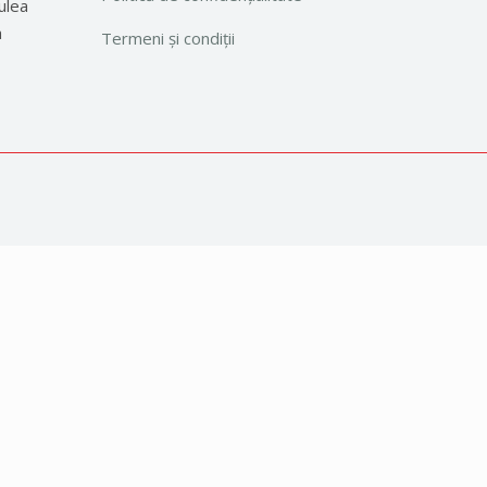
ulea
a
Termeni și condiții