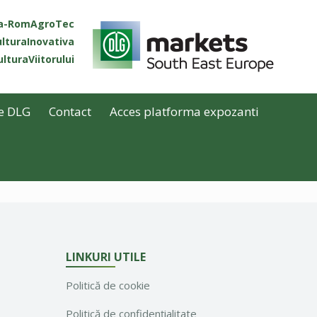
ta-RomAgroTec
lturaInovativa
lturaViitorului
e DLG
Contact
Acces platforma expozanti
LINKURI UTILE
Politică de cookie
Politică de confidențialitate