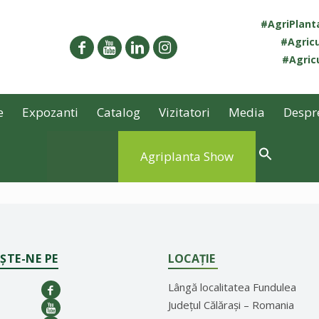
#AgriPlan
#Agricu
#Agricu
e
Expozanti
Catalog
Vizitatori
Media
Despr
Agriplanta Show
ȘTE-NE PE
LOCAȚIE
Lângă localitatea Fundulea
Județul Călărași – Romania