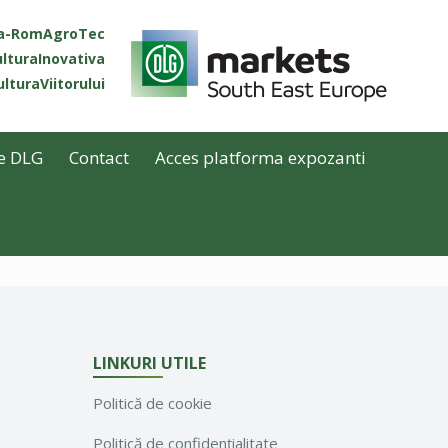
ta-RomAgroTec
lturaInovativa
lturaViitorului
e DLG
Contact
Acces platforma expozanti
LINKURI UTILE
Politică de cookie
Politică de confidențialitate