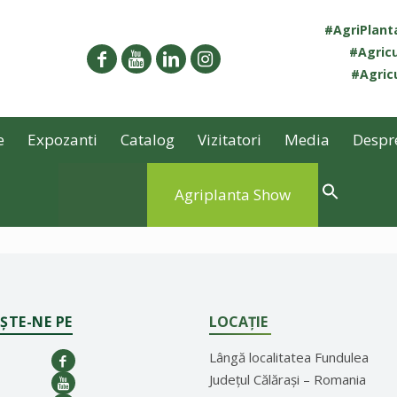
#AgriPlan
#Agricu
#Agricu
e
Expozanti
Catalog
Vizitatori
Media
Despr
Agriplanta Show
ȘTE-NE PE
LOCAȚIE
Lângă localitatea Fundulea
Județul Călărași – Romania