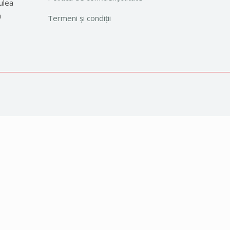
ulea
a
Termeni și condiții