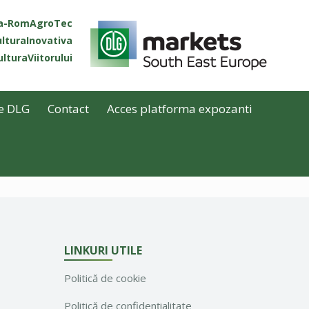
ta-RomAgroTec
lturaInovativa
lturaViitorului
e DLG
Contact
Acces platforma expozanti
LINKURI UTILE
Politică de cookie
Politică de confidențialitate