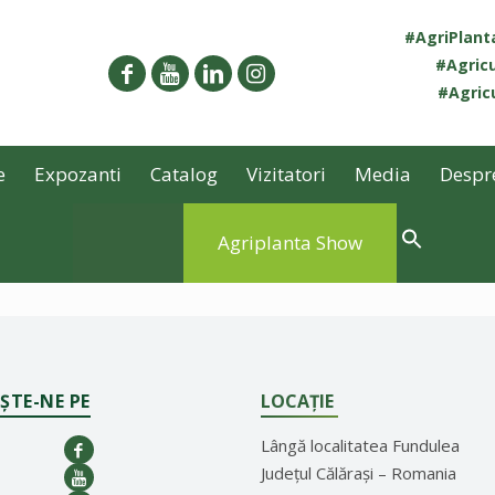
#AgriPlan
#Agricu
#Agricu
e
Expozanti
Catalog
Vizitatori
Media
Despr
Agriplanta Show
ȘTE-NE PE
LOCAȚIE
Lângă localitatea Fundulea
Județul Călărași – Romania