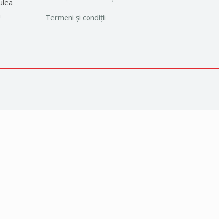
ulea
a
Termeni și condiții